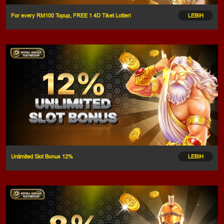
For every RM100 Topup, FREE 1 4D Tiket Lotteri
LEBIH
Unlimited Slot Bonus 12%
LEBIH