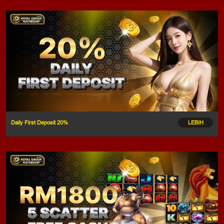
Daily First Deposit 20%
LEBIH